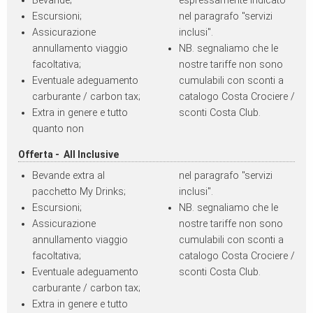
Bevande;
espressamente indicato
Escursioni;
nel paragrafo "servizi
Assicurazione
inclusi".
annullamento viaggio
NB. segnaliamo che le
facoltativa;
nostre tariffe non sono
Eventuale adeguamento
cumulabili con sconti a
carburante / carbon tax;
catalogo Costa Crociere /
Extra in genere e tutto
sconti Costa Club.
quanto non
Offerta - All Inclusive
Bevande extra al
nel paragrafo "servizi
pacchetto My Drinks;
inclusi".
Escursioni;
NB. segnaliamo che le
Assicurazione
nostre tariffe non sono
annullamento viaggio
cumulabili con sconti a
facoltativa;
catalogo Costa Crociere /
Eventuale adeguamento
sconti Costa Club.
carburante / carbon tax;
Extra in genere e tutto