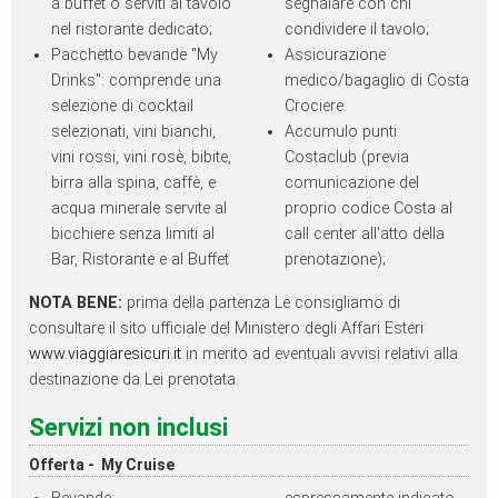
a buffet o serviti al tavolo
segnalare con chi
nel ristorante dedicato;
condividere il tavolo;
Pacchetto bevande "My
Assicurazione
Drinks": comprende una
medico/bagaglio di Costa
selezione di cocktail
Crociere.
selezionati, vini bianchi,
Accumulo punti
vini rossi, vini rosè, bibite,
Costaclub (previa
birra alla spina, caffè, e
comunicazione del
acqua minerale servite al
proprio codice Costa al
bicchiere senza limiti al
call center all'atto della
Bar, Ristorante e al Buﬀet
prenotazione);
NOTA BENE:
prima della partenza Le consigliamo di
consultare il sito ufficiale del Ministero degli Affari Esteri
www.viaggiaresicuri.it
in merito ad eventuali avvisi relativi alla
destinazione da Lei prenotata.
Servizi non inclusi
Offerta - My Cruise