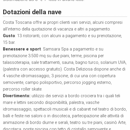
Dotazioni della nave
Costa Toscana offre ai propri clienti vari servizi, alcuni compresi
all'interno della quotazione di vacanza e altri a pagamento.
Gusto
: 13 ristoranti, con alcuni a pagamento e su prenotazione,
15 bar.
Benessere e sport
: Samsara Spa a pagamento e su
prenotazione 3.500 mq su due piani, terme, piscina per
talassoterapia, sale trattamenti, sauna, bagno turco, solarium UVA,
(palestra con accesso gratuito). Costa Deliziosa dispone anche di
4 vasche idromassaggio, 3 piscine, di cui una con copertura
semovente, campo polisportivo, percorso jogging esterno,
percorso roller skate.
Divertimento:
utilizzo dei servizi a bordo crociera tra i quali teli
mare e lettini secondo disponibilità, palestra, vasche
idromassaggio, spettacoli musicali e di cabaret nel teatro di bordo,
balli e feste nei saloni o in discoteca, partecipazione alle attività di
animazione di bordo diurne e serali, teatro su tre piani, casinò Arte,
discoteca, ponte piscina con tetto di cristallo semovente e