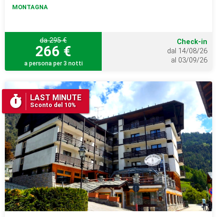
MONTAGNA
da 295 €
Check-in
266 €
dal 14/08/26
al 03/09/26
a persona per 3 notti
LAST MINUTE
Sconto del 10%