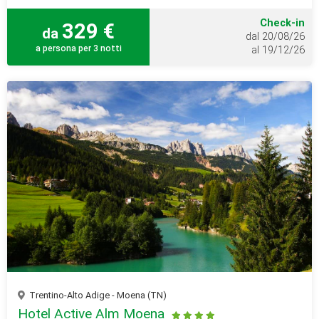
Check-in
329 €
da
dal 20/08/26
a persona per 3 notti
al 19/12/26
Trentino-Alto Adige - Moena (TN)
Hotel Active Alm Moena