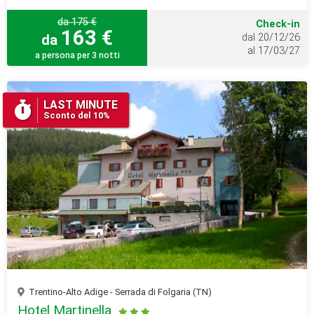
da 175 €
Check-in
163 €
da
dal 20/12/26
al 17/03/27
a persona per 3 notti
LAST MINUTE
Sconto del 10%
Trentino-Alto Adige - Serrada di Folgaria (TN)
Hotel Martinella