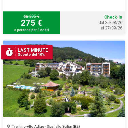
da 305 €
Check-in
275 €
dal 30/08/26
al 27/09/26
a persona per 3 notti
LAST MINUTE
Sconto del 10%
Trentino-Alto Adige - Siusi allo Sciliar (BZ)