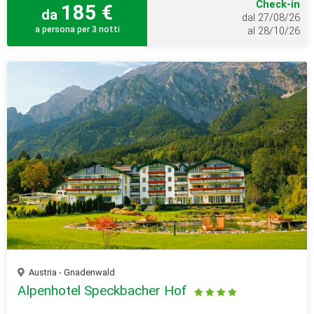
Check-in
185 €
da
dal 27/08/26
a persona per 3 notti
al 28/10/26
Austria - Gnadenwald
Alpenhotel Speckbacher Hof