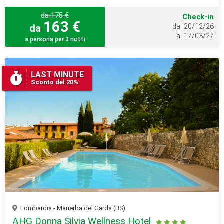
da 175 €
Check-in
163 €
da
dal 20/12/26
al 17/03/27
a persona per 3 notti
LAST MINUTE
Sconto del 20%
Lombardia - Manerba del Garda (BS)
AHG Donna Silvia Wellness Hotel