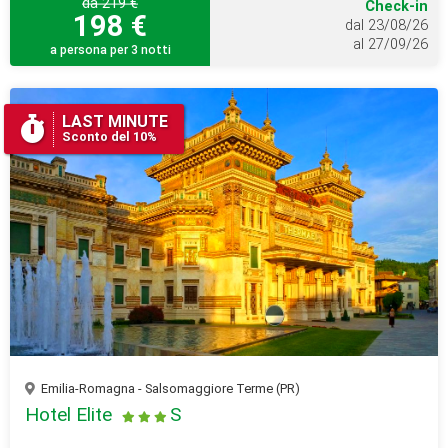
da 219 €
Check-in
198 €
dal 23/08/26
al 27/09/26
a persona per 3 notti
LAST MINUTE
Sconto del 10%
Emilia-Romagna - Salsomaggiore Terme (PR)
Hotel Elite
S