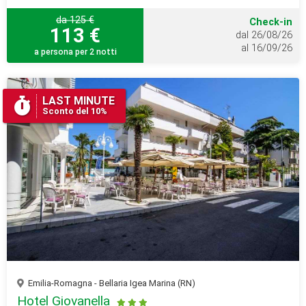
da 125 €
Check-in
113 €
dal 26/08/26
al 16/09/26
a persona per 2 notti
LAST MINUTE
Sconto del 10%
Emilia-Romagna - Bellaria Igea Marina (RN)
Hotel Giovanella