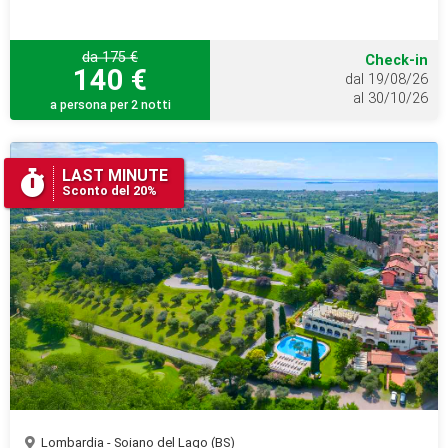
da 175 €
Check-in
140 €
dal 19/08/26
al 30/10/26
a persona per 2 notti
LAST MINUTE
Sconto del 20%
Lombardia - Soiano del Lago (BS)