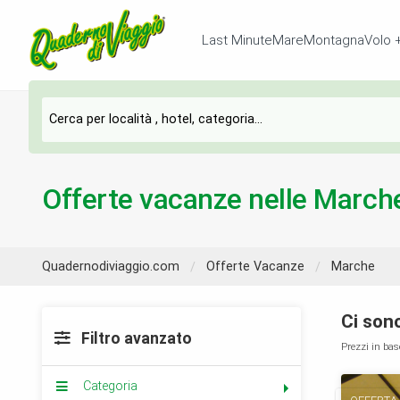
Last Minute
Mare
Montagna
Volo 
Offerte vacanze nelle March
Quadernodiviaggio.com
Offerte Vacanze
Marche
Ci son
Filtro avanzato
Prezzi in bas
Categoria