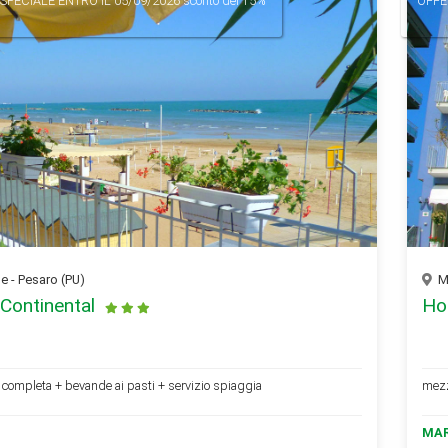
SPECIALE
ENTRO IL 05/09/2026 sconto del 15%
OFFE
 - Pesaro (PU)
Ma
 Continental
Ho
completa + bevande ai pasti + servizio spiaggia
mezz
MA