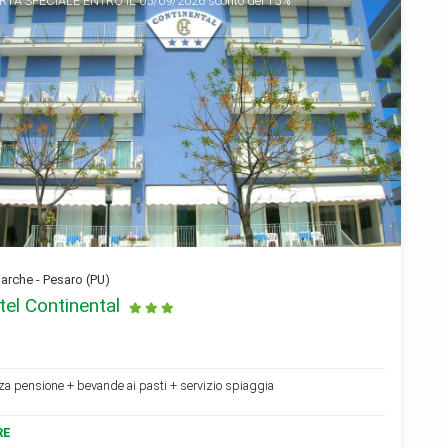
RTA SPECIALE
ENTRO IL 05/09/2026 sconto del 15%
rche - Pesaro (PU)
tel Continental
a pensione + bevande ai pasti + servizio spiaggia
RE