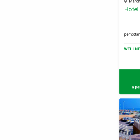
Marche
Hotel
pernottam
WELLNE
a pe