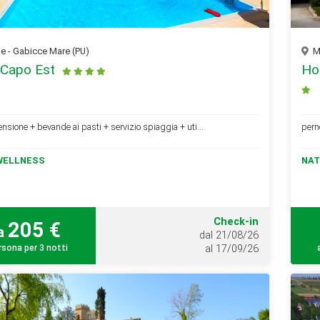
 - Gabicce Mare (PU)
Ma
 Capo Est
Ho
sione + bevande ai pasti + servizio spiaggia + uti...
pern
WELLNESS
NAT
Check-in
205 €
a
dal 21/08/26
rsona per 3 notti
al 17/09/26