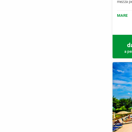
mezza pe
MARE
d
a pe