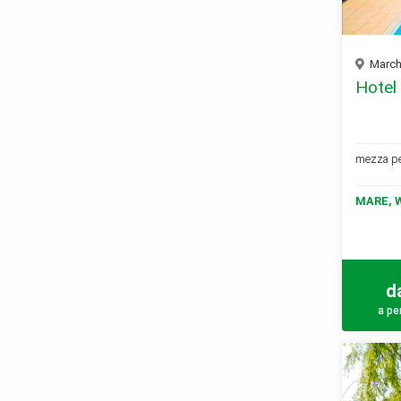
Marche
Hotel
mezza pen
MARE, 
d
a pe