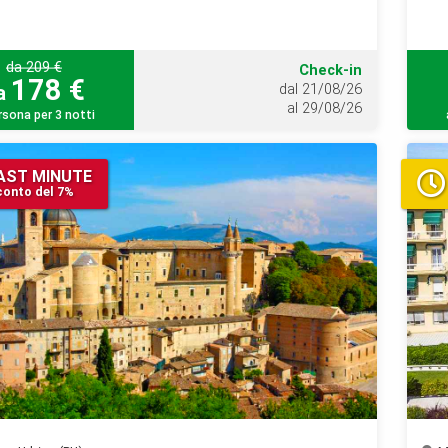
da 209 €
Check-in
178 €
a
dal 21/08/26
al 29/08/26
rsona per 3 notti
AST MINUTE
onto del 7%