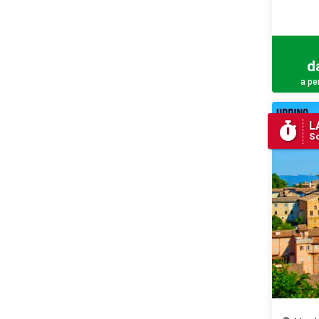
d
a pe
L
Sc