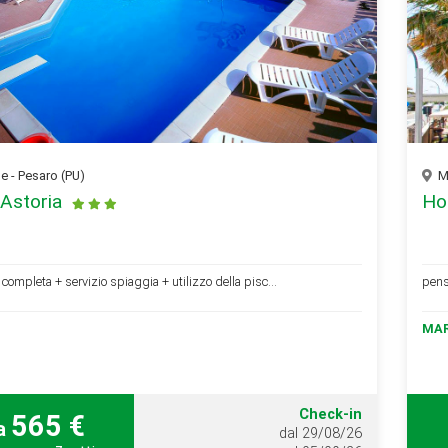
 - Pesaro (PU)
Ma
 Astoria
Ho
completa + servizio spiaggia + utilizzo della pisc...
pens
MA
Check-in
565 €
a
dal 29/08/26