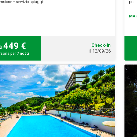
nsione + servizio spiaggia
pens
MAR
449 €
Check-in
a
il 12/09/26
rsona per 7 notti