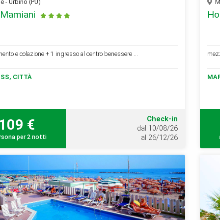
 - Urbino (PU)
Ma
 Mamiani
Ho
ento e colazione + 1 ingresso al centro benessere ...
mezz
SS, CITTÀ
MAR
Check-in
109 €
dal 10/08/26
rsona per 2 notti
al 26/12/26