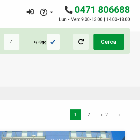
0471 806688
Lun - Ven: 9.00-13.00 | 14.00-18.00
Cerca
+/-3gg
1
2
di 2
»