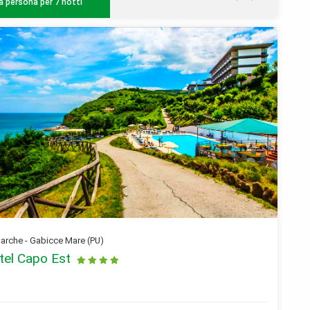
a persona per 7 notti
rche - Gabicce Mare (PU)
tel Capo Est