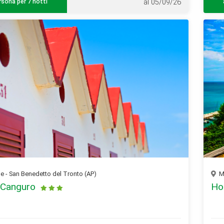
rsona per 7 notti
al 05/09/26
 - San Benedetto del Tronto (AP)
Ma
 Canguro
Ho